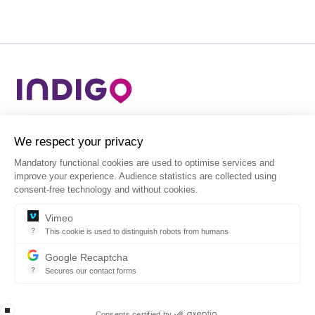
Wereldleider in parkeren, individuele
cy
mobiliteit en stadsdiensten.
are used to optimise services and
ence statistics are collected using
ithout cookies.
NL
tinguish robots from humans
distinguish robots from humans and to apply the debit limit correctly.
Juridische informatie
Gebruiksvoorwaarden
ur website from fraud and abuse without creating friction
Verkoopsvoorwaarden
Privacybeleid
Beheer van cookies
rtified by